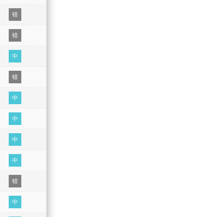
错
错
中
错
中
中
中
中
错
中