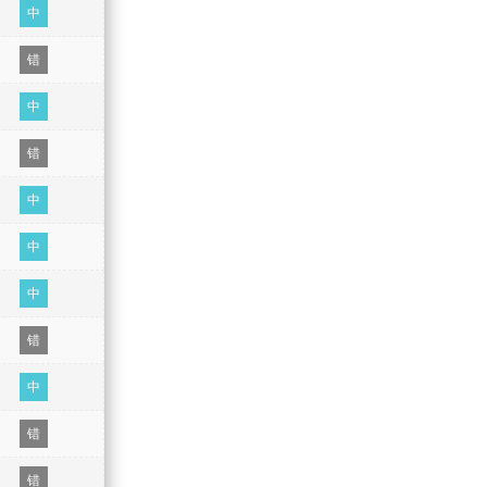
中
错
中
错
中
中
中
错
中
错
错