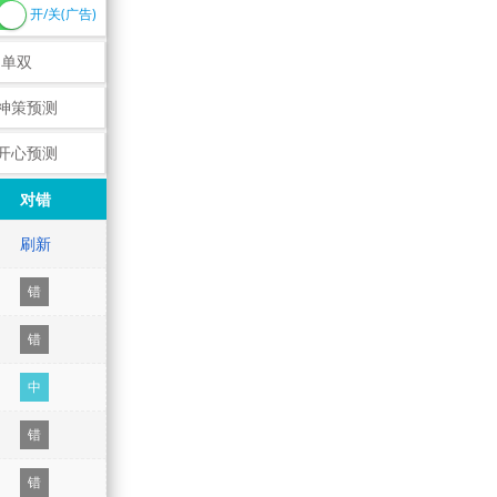
开/关(广告)
单双
神策预测
开心预测
对错
刷新
错
错
中
错
错