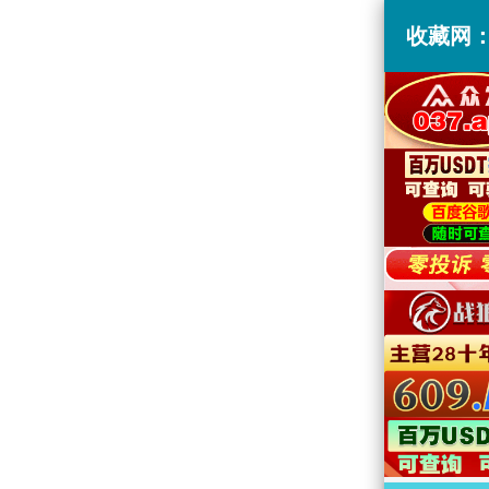
收藏网：2