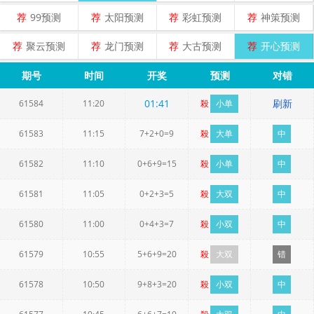
荐
99预测
荐
太阳预测
荐
彩虹预测
荐
神策预测
荐
聚云预测
荐
龙门预测
荐
大古预测
荐
开心预测
期号
时间
开奖
预测
对错
01
:
40
刷新
61584
11:20
殺
小单
61583
11:15
7+2+0=9
殺
大单
中
61582
11:10
0+6+9=15
殺
小单
中
61581
11:05
0+2+3=5
殺
大双
中
61580
11:00
0+4+3=7
殺
小双
中
61579
10:55
5+6+9=20
殺
大双
错
61578
10:50
9+8+3=20
殺
小双
中