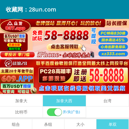
收藏网：28un.com
加拿大
加拿大西
台湾
比特币
开/关(广告)
组合
杀组
大小
单双