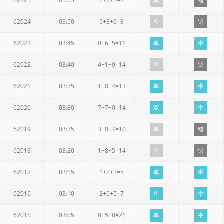
62025
03:55
2+3+3=8
单
错
62024
03:50
5+3+0=8
单
错
62023
03:45
0+6+5=11
单
中
62022
03:40
4+1+9=14
单
错
62021
03:35
1+8+4=13
单
中
62020
03:30
7+7+0=14
双
中
62019
03:25
3+0+7=10
单
错
62018
03:20
1+8+5=14
单
错
62017
03:15
1+2+2=5
单
中
62016
03:10
2+0+5=7
单
中
62015
03:05
8+5+8=21
单
中