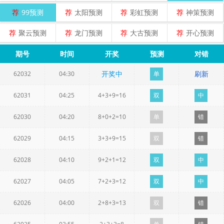
荐
99预测
荐
太阳预测
荐
彩虹预测
荐
神策预测
荐
聚云预测
荐
龙门预测
荐
大古预测
荐
开心预测
期号
时间
开奖
预测
对错
开奖中
刷新
62032
04:30
单
62031
04:25
4+3+9=16
双
中
62030
04:20
8+0+2=10
单
错
62029
04:15
3+3+9=15
双
错
62028
04:10
9+2+1=12
双
中
62027
04:05
7+2+3=12
双
中
62026
04:00
2+8+3=13
双
错