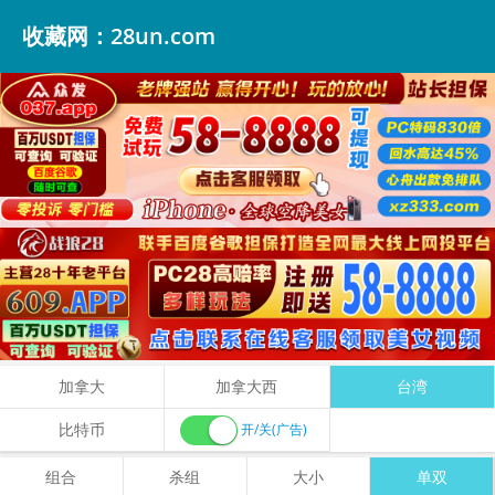
收藏网：28un.com
加拿大
加拿大西
台湾
比特币
开/关(广告)
组合
杀组
大小
单双