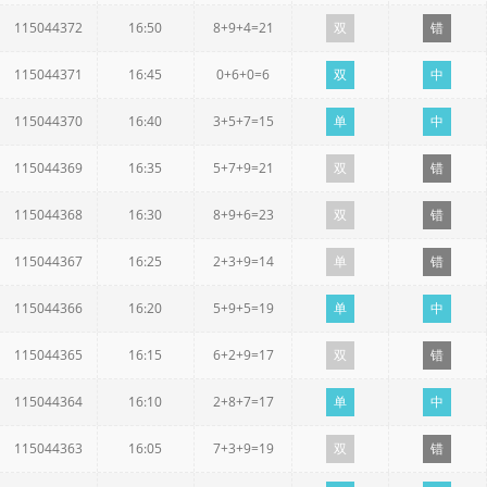
115044372
16:50
8+9+4=21
双
错
115044371
16:45
0+6+0=6
双
中
115044370
16:40
3+5+7=15
单
中
115044369
16:35
5+7+9=21
双
错
115044368
16:30
8+9+6=23
双
错
115044367
16:25
2+3+9=14
单
错
115044366
16:20
5+9+5=19
单
中
115044365
16:15
6+2+9=17
双
错
115044364
16:10
2+8+7=17
单
中
115044363
16:05
7+3+9=19
双
错